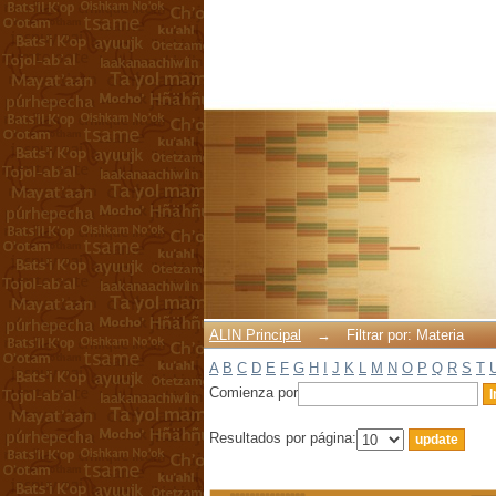
Filtrar por: Materia
ALIN Principal
→
Filtrar por: Materia
A
B
C
D
E
F
G
H
I
J
K
L
M
N
O
P
Q
R
S
T
Comienza por
Resultados por página: