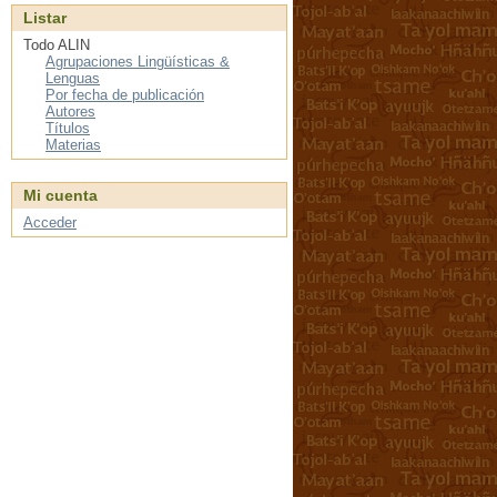
Listar
Todo ALIN
Agrupaciones Lingüísticas &
Lenguas
Por fecha de publicación
Autores
Títulos
Materias
Mi cuenta
Acceder