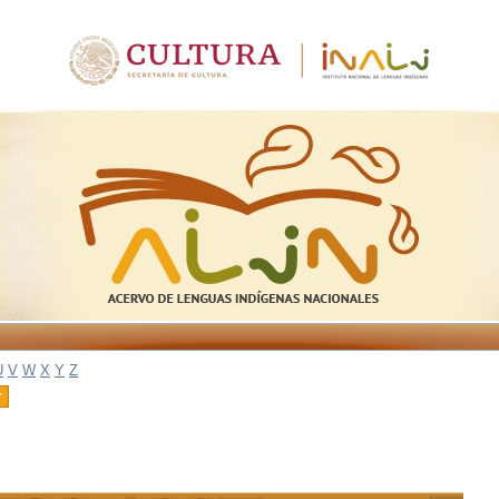
U
V
W
X
Y
Z