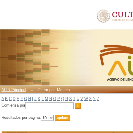
Filtrar por: Materia
ALIN Principal
→
Filtrar por: Materia
A
B
C
D
E
F
G
H
I
J
K
L
M
N
O
P
Q
R
S
T
U
V
W
X
Y
Z
Comienza por
Resultados por página: