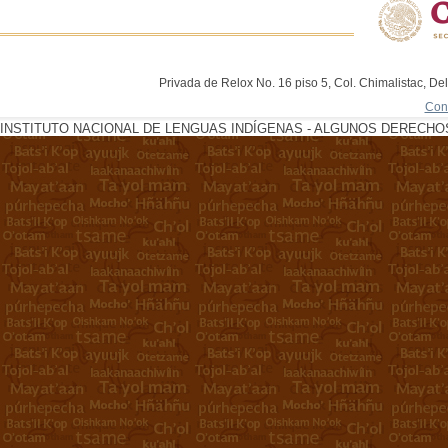
Privada de Relox No. 16 piso 5, Col. Chimalistac, De
Con
INSTITUTO NACIONAL DE LENGUAS INDÍGENAS - ALGUNOS DERECHOS