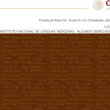
Privada de Relox No. 16 piso 5, Col. Chimalistac, De
Con
INSTITUTO NACIONAL DE LENGUAS INDÍGENAS - ALGUNOS DERECHOS