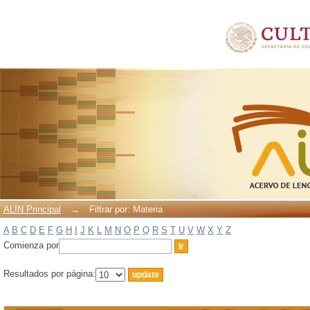
Filtrar por: Materia
ALIN Principal
→
Filtrar por: Materia
A
B
C
D
E
F
G
H
I
J
K
L
M
N
O
P
Q
R
S
T
U
V
W
X
Y
Z
Comienza por
Resultados por página: