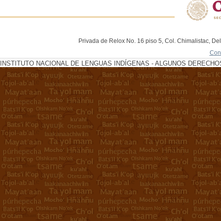
Privada de Relox No. 16 piso 5, Col. Chimalistac, De
Con
INSTITUTO NACIONAL DE LENGUAS INDÍGENAS - ALGUNOS DERECHOS