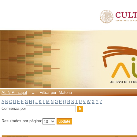
Filtrar por: Materia
ALIN Principal
→
Filtrar por: Materia
A
B
C
D
E
F
G
H
I
J
K
L
M
N
O
P
Q
R
S
T
U
V
W
X
Y
Z
Comienza por
Resultados por página: