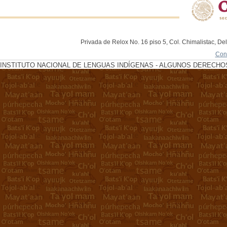
Privada de Relox No. 16 piso 5, Col. Chimalistac, De
Con
INSTITUTO NACIONAL DE LENGUAS INDÍGENAS - ALGUNOS DERECHOS