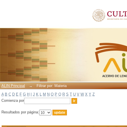
Filtrar por: Materia
ALIN Principal
→
Filtrar por: Materia
A
B
C
D
E
F
G
H
I
J
K
L
M
N
O
P
Q
R
S
T
U
V
W
X
Y
Z
Comienza por
Resultados por página: