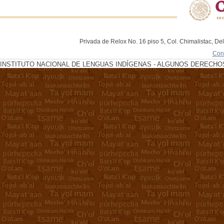
Privada de Relox No. 16 piso 5, Col. Chimalistac, De
Con
INSTITUTO NACIONAL DE LENGUAS INDÍGENAS - ALGUNOS DERECHOS