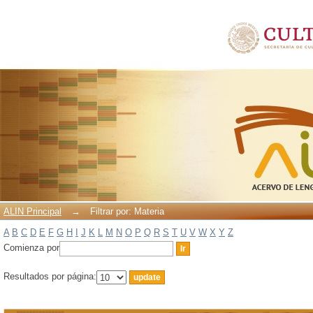
Filtrar por: Materia
ALIN Principal
→
Filtrar por: Materia
A
B
C
D
E
F
G
H
I
J
K
L
M
N
O
P
Q
R
S
T
U
V
W
X
Y
Z
Comienza por
Resultados por página: