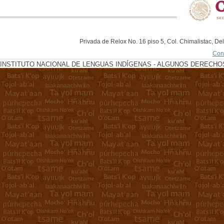
Privada de Relox No. 16 piso 5, Col. Chimalistac, De
Con
INSTITUTO NACIONAL DE LENGUAS INDÍGENAS - ALGUNOS DERECHOS