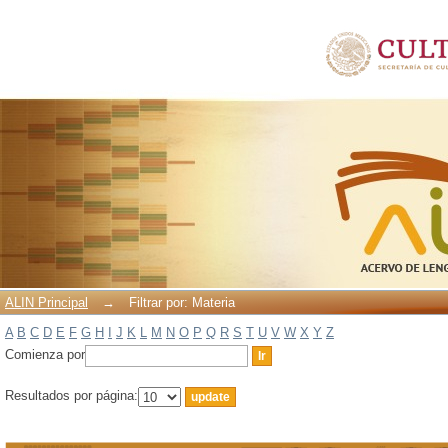
Filtrar por: Materia
ALIN Principal
→
Filtrar por: Materia
A
B
C
D
E
F
G
H
I
J
K
L
M
N
O
P
Q
R
S
T
U
V
W
X
Y
Z
Comienza por
Resultados por página: