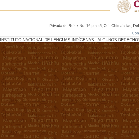
Privada de Relox No. 16 piso 5, Col. Chimalistac, De
Con
INSTITUTO NACIONAL DE LENGUAS INDÍGENAS - ALGUNOS DERECHOS