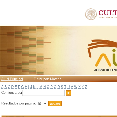
Filtrar por: Materia
ALIN Principal
→
Filtrar por: Materia
A
B
C
D
E
F
G
H
I
J
K
L
M
N
O
P
Q
R
S
T
U
V
W
X
Y
Z
Comienza por
Resultados por página: