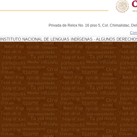
Privada de Relox No. 16 piso 5, Col. Chimalistac, De
Con
INSTITUTO NACIONAL DE LENGUAS INDÍGENAS - ALGUNOS DERECHOS