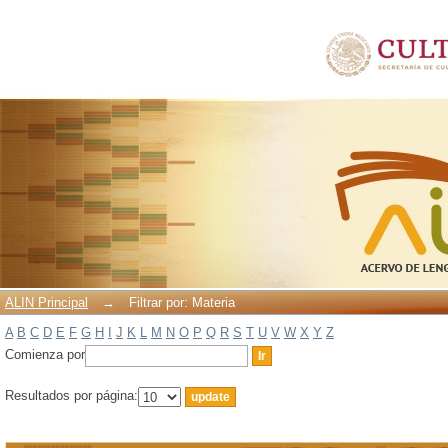
Filtrar por: Materia
ALIN Principal
→
Filtrar por: Materia
A
B
C
D
E
F
G
H
I
J
K
L
M
N
O
P
Q
R
S
T
U
V
W
X
Y
Z
Comienza por
Resultados por página: