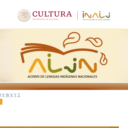
U
V
W
X
Y
Z