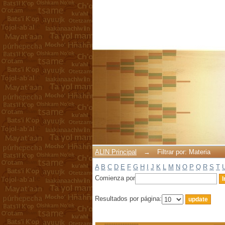
Filtrar por: Materia
ALIN Principal
→
Filtrar por: Materia
A
B
C
D
E
F
G
H
I
J
K
L
M
N
O
P
Q
R
S
T
Comienza por
Resultados por página: