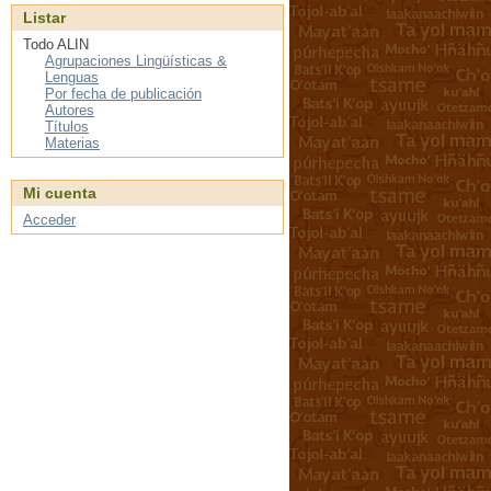
Listar
Todo ALIN
Agrupaciones Lingüísticas &
Lenguas
Por fecha de publicación
Autores
Títulos
Materias
Mi cuenta
Acceder