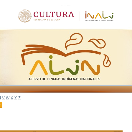
U
V
W
X
Y
Z