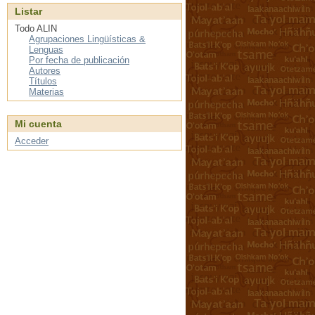
Listar
Todo ALIN
Agrupaciones Lingüísticas &
Lenguas
Por fecha de publicación
Autores
Títulos
Materias
Mi cuenta
Acceder