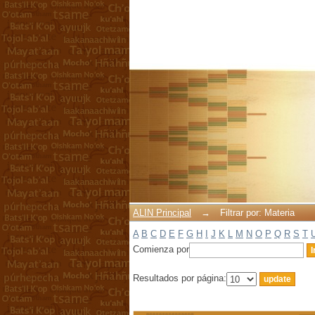
Filtrar por: Materia
ALIN Principal
→
Filtrar por: Materia
A
B
C
D
E
F
G
H
I
J
K
L
M
N
O
P
Q
R
S
T
Comienza por
Resultados por página: