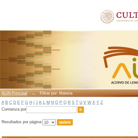
Filtrar por: Materia
ALIN Principal
→
Filtrar por: Materia
A
B
C
D
E
F
G
H
I
J
K
L
M
N
O
P
Q
R
S
T
U
V
W
X
Y
Z
Comienza por
Resultados por página: