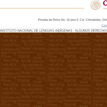
Privada de Relox No. 16 piso 5, Col. Chimalistac, De
Con
INSTITUTO NACIONAL DE LENGUAS INDÍGENAS - ALGUNOS DERECHOS