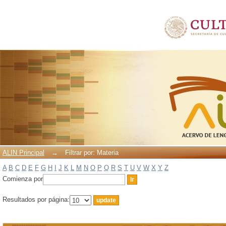
Filtrar por: Materia
ALIN Principal
→
Filtrar por: Materia
A
B
C
D
E
F
G
H
I
J
K
L
M
N
O
P
Q
R
S
T
U
V
W
X
Y
Z
Comienza por
Resultados por página: