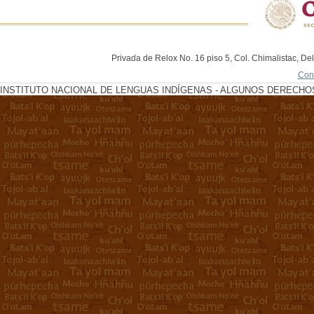
Privada de Relox No. 16 piso 5, Col. Chimalistac, De
Con
INSTITUTO NACIONAL DE LENGUAS INDÍGENAS - ALGUNOS DERECHOS