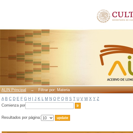
Filtrar por: Materia
ALIN Principal
→
Filtrar por: Materia
A
B
C
D
E
F
G
H
I
J
K
L
M
N
O
P
Q
R
S
T
U
V
W
X
Y
Z
Comienza por
Resultados por página: