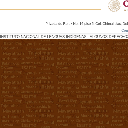
Privada de Relox No. 16 piso 5, Col. Chimalistac, De
Con
INSTITUTO NACIONAL DE LENGUAS INDÍGENAS - ALGUNOS DERECHOS