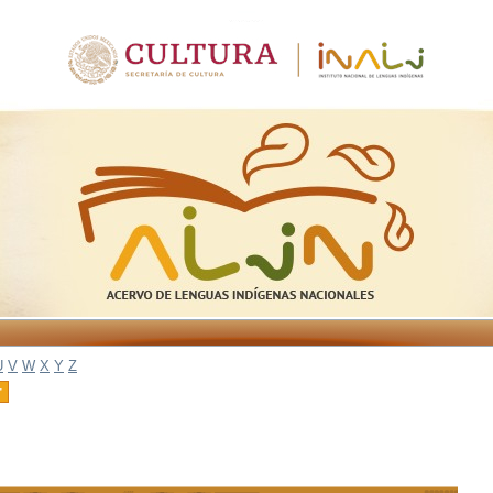
U
V
W
X
Y
Z