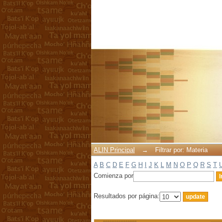
Filtrar por: Materia
ALIN Principal
→
Filtrar por: Materia
A
B
C
D
E
F
G
H
I
J
K
L
M
N
O
P
Q
R
S
T
Comienza por
Resultados por página: