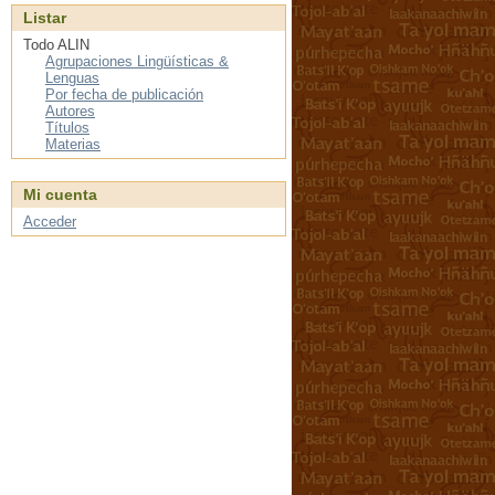
Listar
Todo ALIN
Agrupaciones Lingüísticas &
Lenguas
Por fecha de publicación
Autores
Títulos
Materias
Mi cuenta
Acceder