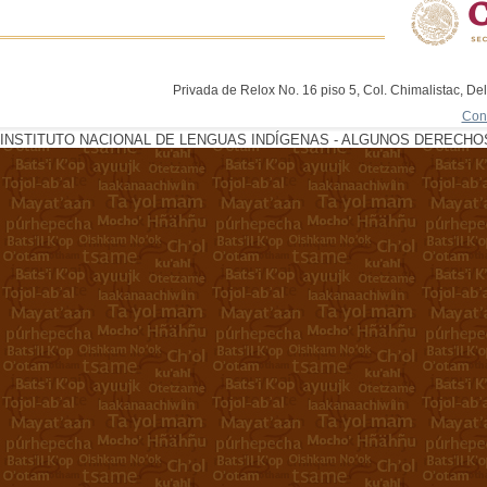
Privada de Relox No. 16 piso 5, Col. Chimalistac, De
Con
INSTITUTO NACIONAL DE LENGUAS INDÍGENAS - ALGUNOS DERECHOS