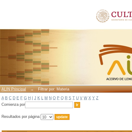
Filtrar por: Materia
ALIN Principal
→
Filtrar por: Materia
A
B
C
D
E
F
G
H
I
J
K
L
M
N
O
P
Q
R
S
T
U
V
W
X
Y
Z
Comienza por
Resultados por página: