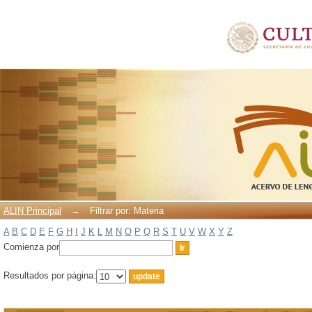
Filtrar por: Materia
ALIN Principal
→
Filtrar por: Materia
A
B
C
D
E
F
G
H
I
J
K
L
M
N
O
P
Q
R
S
T
U
V
W
X
Y
Z
Comienza por
Resultados por página: