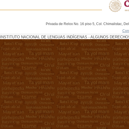
Privada de Relox No. 16 piso 5, Col. Chimalistac, De
Con
INSTITUTO NACIONAL DE LENGUAS INDÍGENAS - ALGUNOS DERECHOS