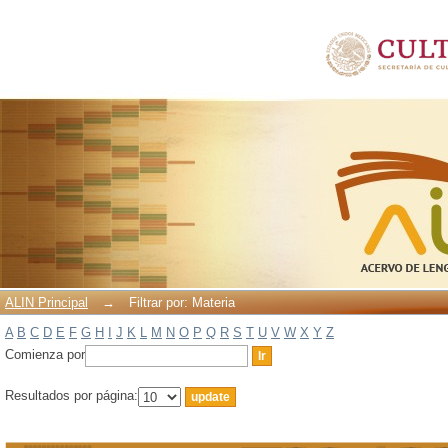
Filtrar por: Materia
ALIN Principal
→
Filtrar por: Materia
A
B
C
D
E
F
G
H
I
J
K
L
M
N
O
P
Q
R
S
T
U
V
W
X
Y
Z
Comienza por
Resultados por página: