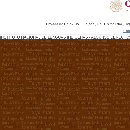
Privada de Relox No. 16 piso 5, Col. Chimalistac, De
Con
INSTITUTO NACIONAL DE LENGUAS INDÍGENAS - ALGUNOS DERECHOS